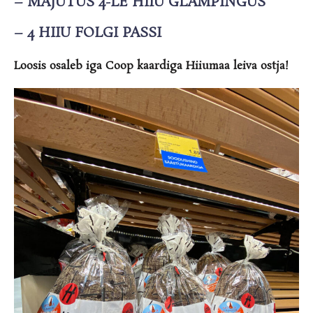
–
MAJUTUS 4-LE
HIIU GLAMPINGUS
–
4 HIIU FOLGI PASSI
Loosis osaleb iga Coop kaardiga Hiiumaa leiva ostja!