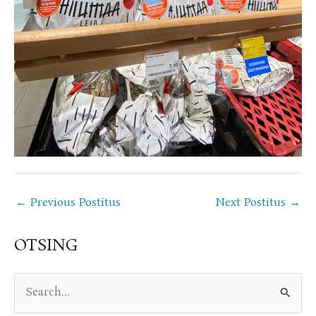
←
Previous Postitus
Next Postitus
→
OTSING
S