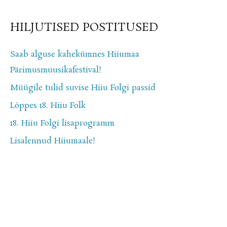
e
a
HILJUTISED POSTITUSED
r
c
Saab alguse kahekümnes Hiiumaa
h
Pärimusmuusikafestival!
f
Müügile tulid suvise Hiiu Folgi passid
o
Lõppes 18. Hiiu Folk
r
18. Hiiu Folgi lisaprogramm
:
Lisalennud Hiiumaale!