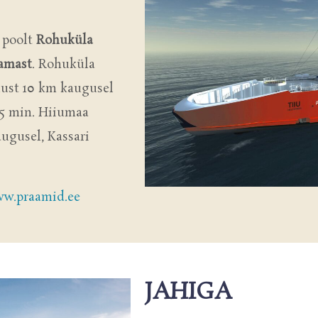
 poolt
Rohuküla
damast
. Rohuküla
lust 10 km kaugusel
15 min. Hiiumaa
ugusel, Kassari
w.praamid.ee
JAHIGA