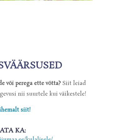
SVÄÄRSUSED
e või perega ette võtta?
Siit leiad
gevusi nii suurtele kui väikestele!
ähemalt siit!
ATA KA:
iiumaa.ee/kulalisele/