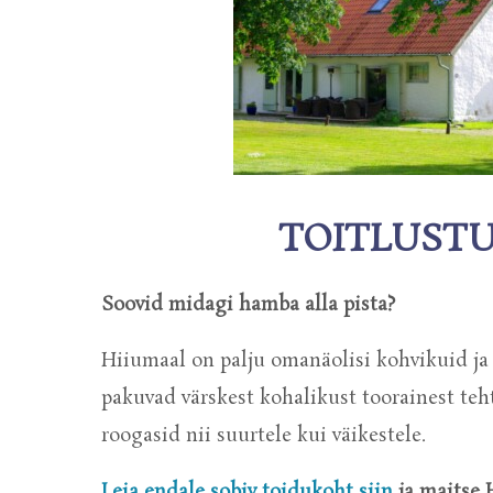
TOITLUST
Soovid midagi hamba alla pista?
Hiiumaal on palju omanäolisi kohvikuid ja 
pakuvad värskest kohalikust toorainest teh
roogasid nii suurtele kui väikestele.
Leia endale sobiv toidukoht siin
ja maitse 