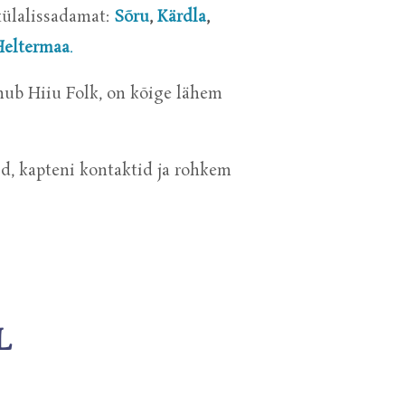
ülalissadamat:
Sõru
,
Kärdla
,
Heltermaa
.
imub Hiiu Folk, on kõige lähem
d, kapteni kontaktid ja rohkem
L