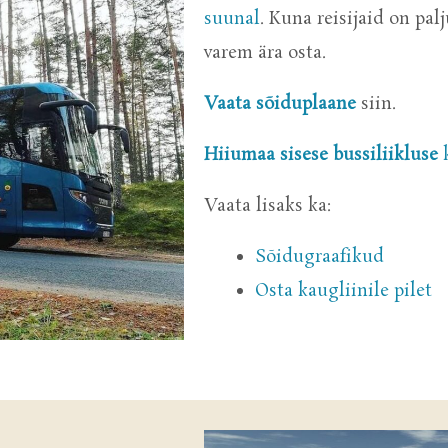
suunal
. Kuna reisijaid on pal
varem ära osta.
Vaata sõiduplaane
siin.
Hiiumaa sisese bussiliikluse
k
Vaata lisaks ka:
Sõidugraafikud
Osta kaugliinile pilet