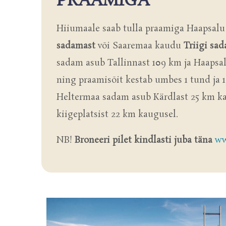
PRAAMIGA
Hiiumaale saab tulla praamiga Haapsalu
sadamast
või Saaremaa kaudu
Triigi sa
sadam asub Tallinnast 109 km ja Haapsa
ning praamisõit kestab umbes 1 tund ja 
Heltermaa sadam asub Kärdlast 25 km ka
kiigeplatsist 22 km kaugusel.
NB!
Broneeri pilet kindlasti juba täna
ww