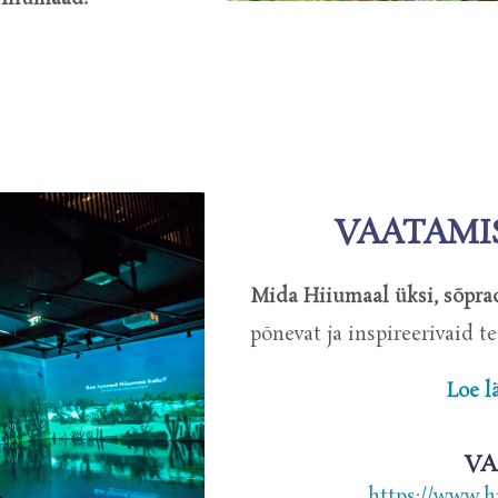
VAATAMI
Mida Hiiumaal üksi, sõprad
põnevat ja inspireerivaid te
Loe l
VA
https://www.h