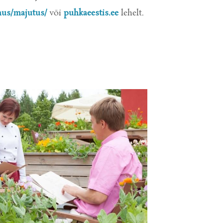
nus/majutus/
või
puhkaeestis.ee
lehelt.