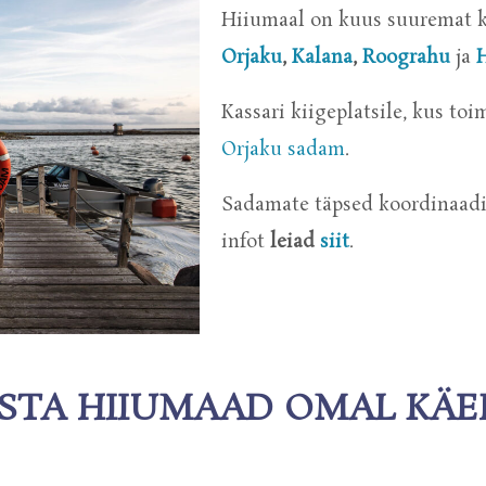
Hiiumaal on kuus suuremat k
Orjaku
,
Kalana
,
Roograhu
ja
Kassari kiigeplatsile, kus to
Orjaku sadam
.
Sadamate täpsed koordinaadi
infot
leiad
siit
.
STA HIIUMAAD OMAL KÄE