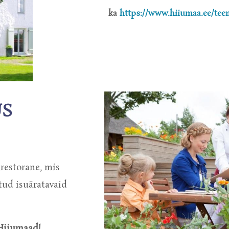
ka
https://www.hiiumaa.ee/tee
US
restorane, mis
tud isuäratavaid
Hiiumaad!