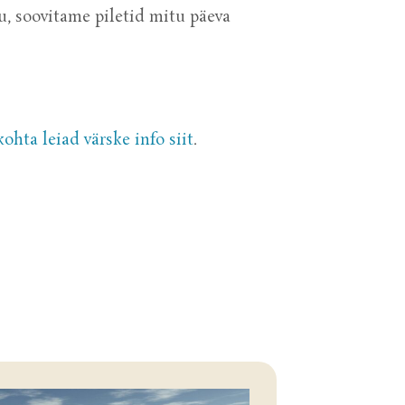
ju, soovitame piletid mitu päeva
ohta leiad värske info siit
.