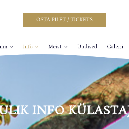
OSTA PILET / TICKETS
amm
Info
Meist
Uudised
Galerii
ULIK INFO KÜLASTA