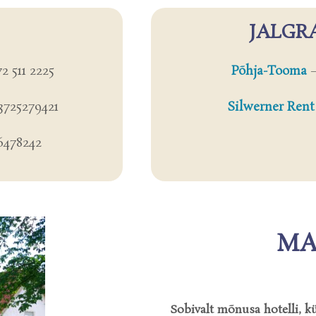
JALGR
2 511 2225
Põhja-Tooma
3725279421
Silwerner Rent
6478242
MA
Sobivalt mõnusa hotelli, kül