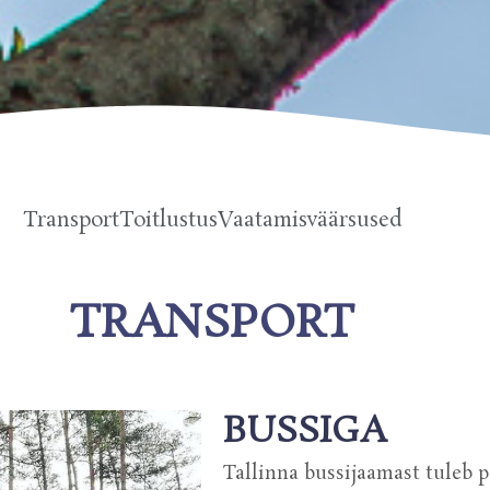
Transport
Toitlustus
Vaatamisväärsused
TRANSPORT
BUSSIGA
Tallinna bussijaamast tuleb p