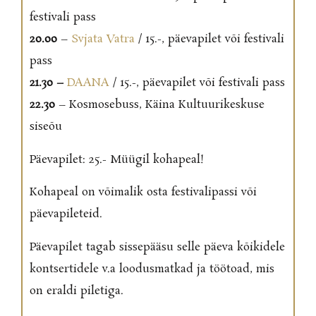
festivali pass
20.00
–
Svjata Vatra
/ 15.-, päevapilet või festivali
pass
21.30 –
DAANA
/ 15.-, päevapilet või festivali pass
22.30
– Kosmosebuss, Käina Kultuurikeskuse
siseõu
Päevapilet: 25.- Müügil kohapeal!
Kohapeal on võimalik osta festivalipassi või
päevapileteid.
Päevapilet tagab sissepääsu selle päeva kõikidele
kontsertidele v.a loodusmatkad ja töötoad, mis
on eraldi piletiga.