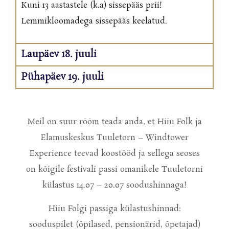
Kuni 13 aastastele (k.a) sissepääs prii!
Lemmikloomadega sissepääs keelatud.
Laupäev 18. juuli
Pühapäev 19. juuli
Meil on suur rõõm teada anda, et Hiiu Folk ja
Elamuskeskus Tuuletorn – Windtower
Experience teevad koostööd ja sellega seoses
on kõigile festivali passi omanikele Tuuletorni
külastus 14.07 – 20.07 soodushinnaga!
Hiiu Folgi passiga külastushinnad:
sooduspilet (õpilased, pensionärid, õpetajad)