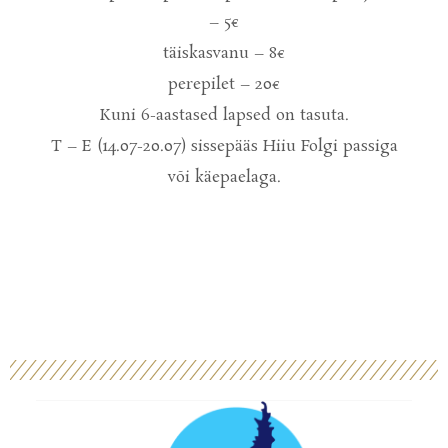
– 5€
täiskasvanu – 8€
perepilet – 20€
Kuni 6-aastased lapsed on tasuta.
T – E (14.07-20.07) sissepääs Hiiu Folgi passiga
või käepaelaga.