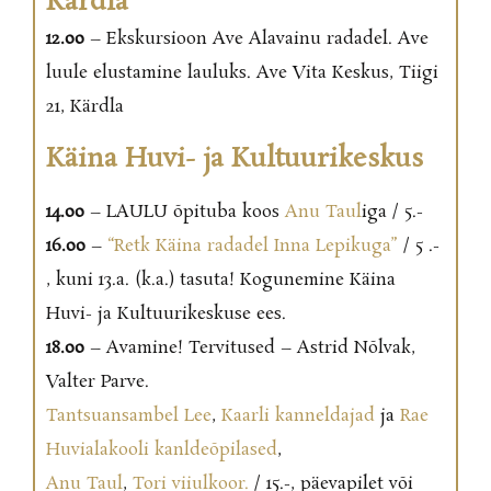
Kärdla
12.00
– Ekskursioon Ave Alavainu radadel. Ave
luule elustamine lauluks. Ave Vita Keskus, Tiigi
21, Kärdla
Käina Huvi- ja Kultuurikeskus
14.00
– LAULU õpituba koos
Anu Taul
iga / 5.-
16.00
–
“Retk Käina radadel Inna Lepikuga”
/ 5 .-
, kuni 13.a. (k.a.) tasuta! Kogunemine Käina
Huvi- ja Kultuurikeskuse ees.
18.00
– Avamine! Tervitused – Astrid Nõlvak,
Valter Parve.
Tantsuansambel Lee
,
Kaarli kanneldajad
ja
Rae
Huvialakooli kanldeõpilased
,
Anu Taul
,
Tori viiulkoor.
/ 15.-, päevapilet või