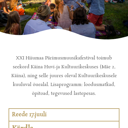
XXI Hiiumaa Pärimusmuusikafestival toimub
seekord Käina Huvi-ja Kultuurikeskuses (Mäe 2,
Käina), ning selle juures oleval Kultuurikeskusele
kuuluval õuealal. Lisaprogramm: loodusmatkad,
õpitoad, tegevused lastepesas.
Reede 17.juuli