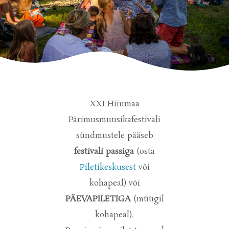
XXI Hiiumaa
Pärimusmuusikafestivali
sündmustele pääseb
festivali passiga
(osta
Piletikeskusest
või
kohapeal) või
PÄEVAPILETIGA
(müügil
kohapeal).