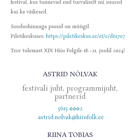
festival, kus tunnevad end turvaliselt nii suured
kui ka väikesed.
Soodushinnaga passid on müügil
Piletikeskuses:
https://piletikeskus.ee/et/e/d617o7
Tere tulemast XIX Hiiu Folgile 18.–21. juulil 2024!
ASTRID NÕLVAK
festivali juht, programmijuht,
partnerid
5615 0002
astrid.nolvak@hiiufolk.ee
RIINA TOBIAS