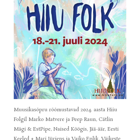
Muusikasõpru rõõmustavad 2024. aasta Hiiu
Folgil Marko Matvere ja Peep Raun, Cätlin
Mägi & EstPipe, Naised Köögis, Jää-äär, Eesti
Keeled + Mari Jürjens ja Vaiko Eplik, Väikeste