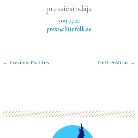
pressiesindaja
509 2722
press@hiiufolk.ee
←
Previous Postitus
Next Postitus
→