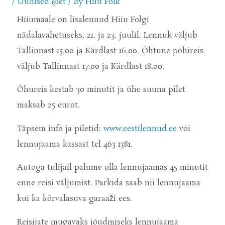
/
Uudised @et
/ By
Hiiu Folk
Hiiumaale on
lisalennud Hiiu Folgi
nädalavahetuseks,
21. ja 23. juulil. Lennuk väljub
Tallinnast 15.00 ja Kärdlast 16.00. Õhtune
põhireis
väljub Tallinnast
17.00 ja
Kärdlast 18.00.
Õhureis kestab 30 minutit ja ühe suuna pilet
maksab 25 eurot.
Täpsem info ja piletid:
www.eestilennud.ee
või
lennujaama kassast tel 463 1381.
Autoga tulijail palume olla lennujaamas 45 minutit
enne reisi väljumist. Parkida saab nii lennujaama
kui ka kõrvalasuva
garaaži ees.
Reisijate mugavaks jõudmiseks lennujaama