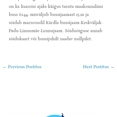
on
ka
lisareisi ajaks käigus tasuta maakonnaliini
buss 6244, misväljub bussijaamast 15.10 ja
sõidab
marsruudil Kärdla bussijaam-Keskväljak-
Padu-Linnumäe-Lennujaam. Sõiduõiguse annab
sõidukaart või bussijuhilt saadav
nullpilet.
←
Previous Postitus
Next Postitus
→