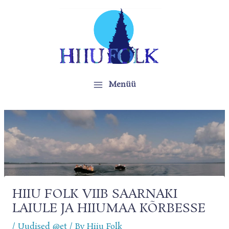
Skip
to
content
Main
Menüü
Menu
HIIU FOLK VIIB SAARNAKI
LAIULE JA HIIUMAA KÕRBESSE
/
Uudised @et
/ By
Hiiu Folk