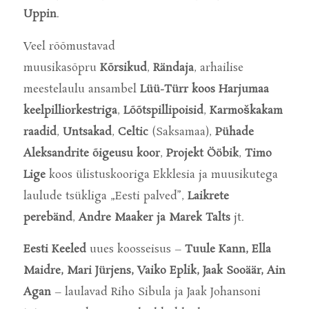
Uppin
.
Veel rõõmustavad
muusikasõpru
Kõrsikud
,
Rändaja
, arhailise
meestelaulu ansambel
Lüü-Türr koos Harjumaa
keelpilliorkestriga
,
Lõõtspillipoisid
,
Karmoškakam
raadid
,
Untsakad
,
Celtic
(Saksamaa),
Pühade
Aleksandrite õigeusu koor
,
Projekt Ööbik
,
Timo
Lige
koos ülistuskooriga Ekklesia ja muusikutega
laulude tsükliga „Eesti palved”,
Laikrete
perebänd
,
Andre Maaker ja Marek Talts
jt.
Eesti Keeled
uues koosseisus –
Tuule Kann, Ella
Maidre, Mari Jürjens, Vaiko Eplik, Jaak Sooäär, Ain
Agan
– laulavad Riho Sibula ja Jaak Johansoni