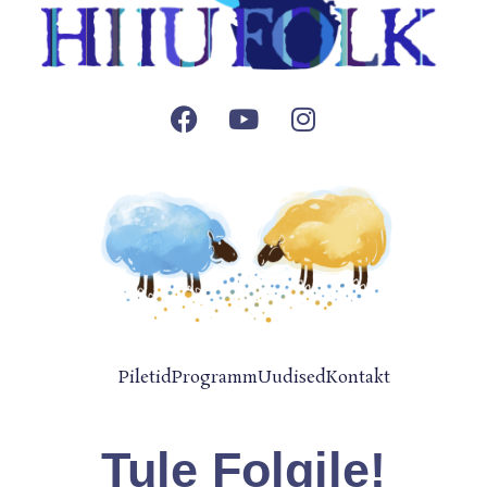
Facebook
Youtube
Instagram
Piletid
Programm
Uudised
Kontakt
Tule Folgile!