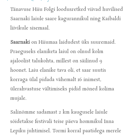
Tänavuse Hiiu Folgi loodusretked viivad huvilised
Saarnaki laiule saare kagurannikul ning Kaibaldi
liivikule sisemaal.
Saarnaki
on Hiiumaa laidudest üks suuremaid.
Praeguseks elaniketa laiul on olnud kolm
ajaloolist talukohta, millest on säilinud 9
hoonet. Laiu elanike tava oli, et saar suutis
korraga ülal pidada vähemalt 16 inimest,
ülerahvastuse vältimiseks pidid mõned kolima
mujale.
Salinõmme sadamast 2 km kaugusele laiule
sõidetakse festivali teise päeva hommikul Inna
Lepiku juhtimisel. Tormi korral paatidega merele