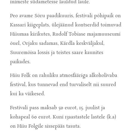
inimeste südametesse lauldud laule.
Peo avame Sõru paadikuuris, festivali põhipaik on
Kassari kiigeplats, ülejäänud kontserdid toimuvad
Hiiumaa kirikutes, Rudolf Tobiase majamuuseumi
õuel, Orjaku sadamas, Kärdla keskväljakul,
Suuremõisa lossis ja teistes saare kaunites
paikades.
Hiiu Folk on rahuliku atmosfääriga alkoholivaba
festival, kus tunnevad end turvaliselt nii suured
kui ka väikesed.
Festivali pass maksab 50 eurot, 15. juulist ja
kohapeal 60 eurot. Kuni 13aastastele lastele (k.a)
on Hiiu Folgile sissepääs tasuta.