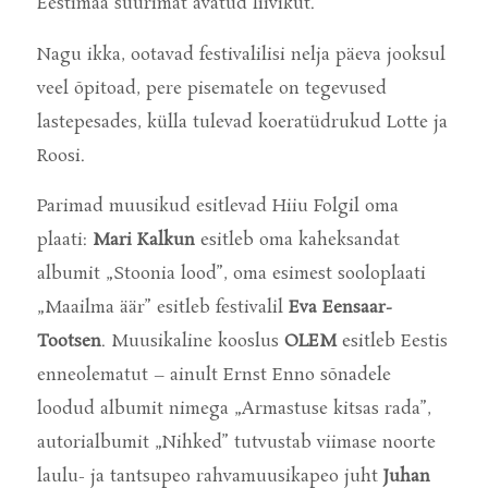
Eestimaa suurimat avatud liivikut.
Nagu ikka, ootavad festivalilisi nelja päeva jooksul
veel õpitoad, pere pisematele on tegevused
lastepesades, külla tulevad koeratüdrukud Lotte ja
Roosi.
Parimad muusikud esitlevad Hiiu Folgil oma
plaati:
Mari Kalkun
esitleb oma kaheksandat
albumit „Stoonia lood”, oma esimest sooloplaati
„Maailma äär” esitleb festivalil
Eva Eensaar-
Tootsen
. Muusikaline kooslus
OLEM
esitleb Eestis
enneolematut – ainult Ernst Enno sõnadele
loodud albumit nimega „Armastuse kitsas rada”,
autorialbumit „Nihked” tutvustab viimase noorte
laulu- ja tantsupeo rahvamuusikapeo juht
Juhan