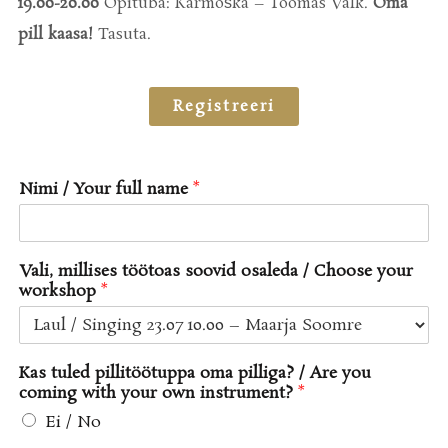
19.00-20.00
Õpituba: Karmoška – Toomas Valk.
Oma
pill kaasa!
Tasuta.
Registreeri
Nimi / Your full name
*
Vali, millises töötoas soovid osaleda / Choose your
workshop
*
Kas tuled pillitöötuppa oma pilliga? / Are you
coming with your own instrument?
*
Ei / No