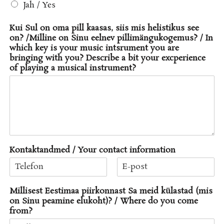
Jah / Yes
Kui Sul on oma pill kaasas, siis mis helistikus see
on? /Milline on Sinu eelnev pillimängukogemus? / In
which key is your music intsrument you are
bringing with you? Describe a bit your excperience
of playing a musical instrument?
Kontaktandmed / Your contact information
F
L
i
a
Millisest Eestimaa piirkonnast Sa meid külastad (mis
r
s
on Sinu peamine elukoht)? / Where do you come
s
t
from?
t