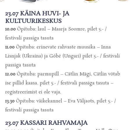
23.07 KÄINA HUVI- JA
KULTUURIKESKUS
10.00
Õpituba: laul – Maarja Soomre, pilet 5.- /
festivali passiga tasuta
11.00
Õpituba: erinevate rahvaste muusika – Inna
Lisnjak (Ukraina) ja Góbé (Ungari) pilet 5.- / festivali
passiga tasuta
12.00
Õpituba: parmupill – Cätlin Mägi, Cätlin võtab
ise pillid kaasa. pilet 5.- / festivali passiga tasuta –
registreerimist ei ole vaja.
13.30
Õpituba: väikekannel – Eva Väljaots, pilet 5.- /
festivali passiga tasuta
23.07 KASSARI RAHVAMAJA