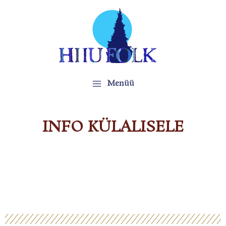
Skip
to
content
Main
Menüü
Menu
INFO KÜLALISELE