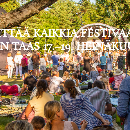
ITTÄÄ KAIKKIA FESTIVA
 TAAS 17.–19. HEINÄKUU
**