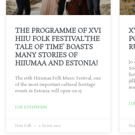
THE PROGRAMME OF XVI
X
HIIU FOLK FESTIVAL‘THE
P
TALE OF TIME’ BOASTS
R
MANY STORIES OF
HIIUMAA AND ESTONIA!
Jo 
Sõr
fes
The 16th Hiiumaa Folk Music Festival, one
jäl
of the most important cultural heritage
muk
events in Estonia, will open on 15
LU
LUE ETEENPÄIN
Hiiu Folk
2. heinä 2021
Hii