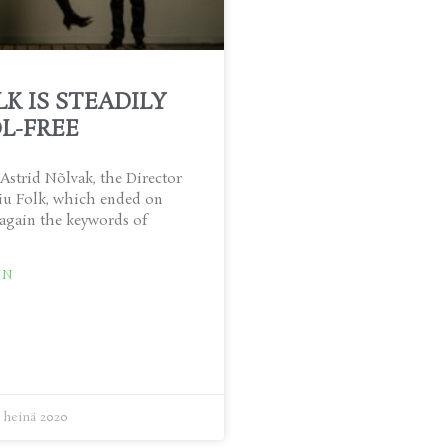
LK IS STEADILY
L-FREE
Astrid Nõlvak, the Director
iiu Folk, which ended on
again the keywords of
IN
 heinä 2020