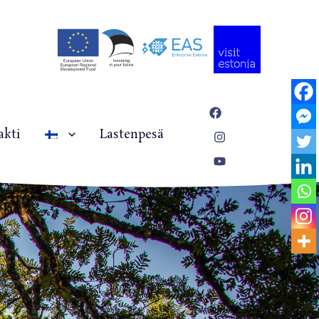
akti
Lastenpesä