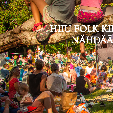
HIIU FOLK KI
NÄHDÄÄN