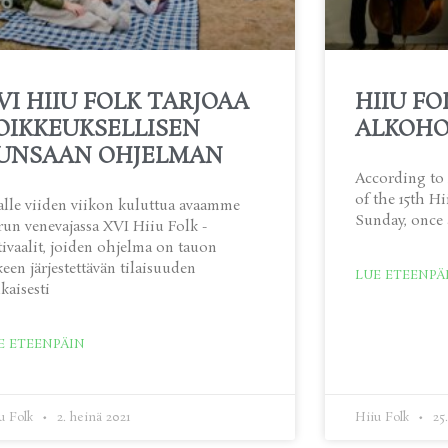
VI HIIU FOLK TARJOAA
HIIU FO
OIKKEUKSELLISEN
ALKOHO
UNSAAN OHJELMAN
According to 
of the 15th H
alle viiden viikon kuluttua avaamme
Sunday, once 
un venevajassa XVI Hiiu Folk -
tivaalit, joiden ohjelma on tauon
keen järjestettävän tilaisuuden
LUE ETEENPÄ
aisesti
E ETEENPÄIN
u Folk
2. heinä 2021
Hiiu Folk
25.