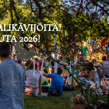
ALIKÄVIJÖITÄ!
TA 2026!