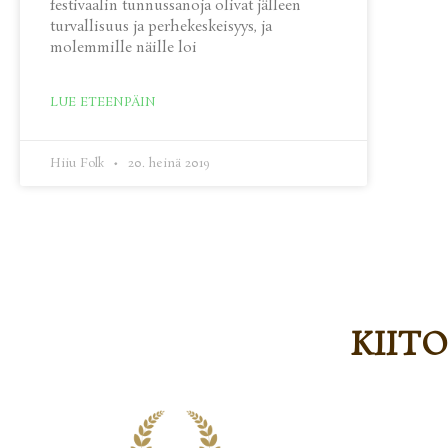
festivaalin tunnussanoja olivat jälleen
turvallisuus ja perhekeskeisyys, ja
molemmille näille loi
LUE ETEENPÄIN
Hiiu Folk
20. heinä 2019
KIIT